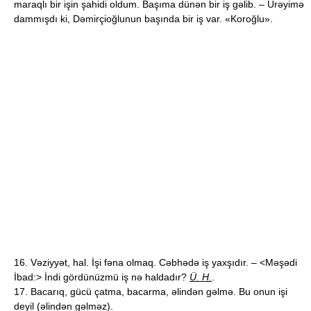
maraqlı bir işin şahidi oldum. Başıma dünən bir iş gəlib. – Ürəyimə
dammışdı ki, Dəmirçioğlunun başında bir iş var. «Koroğlu».
16. Vəziyyət, hal. İşi fəna olmaq. Cəbhədə iş yaxşıdır. – <Məşədi
İbad:> İndi gördünüzmü iş nə haldadır?
Ü. H.
.
17. Bacarıq, gücü çatma, bacarma, əlindən gəlmə. Bu onun işi
deyil (əlindən gəlməz).