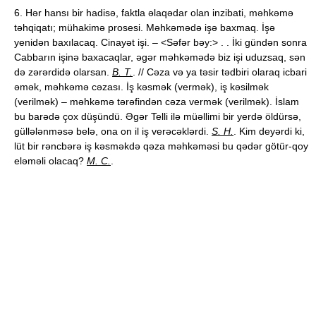
6. Hər hansı bir hadisə, faktla əlaqədar olan inzibati, məhkəmə
təhqiqatı; mühakimə prosesi. Məhkəmədə işə baxmaq. İşə
yenidən baxılacaq. Cinayət işi. – <Səfər bəy:> . . İki gündən sonra
Cabbarın işinə baxacaqlar, əgər məhkəmədə biz işi uduzsaq, sən
də zərərdidə olarsan.
B. T.
. // Cəza və ya təsir tədbiri olaraq icbari
əmək, məhkəmə cəzası. İş kəsmək (vermək), iş kəsilmək
(verilmək) – məhkəmə tərəfindən cəza vermək (verilmək). İslam
bu barədə çox düşündü. Əgər Telli ilə müəllimi bir yerdə öldürsə,
güllələnməsə belə, ona on il iş verəcəklərdi.
S. H.
. Kim deyərdi ki,
lüt bir rəncbərə iş kəsməkdə qəza məhkəməsi bu qədər götür-qoy
eləməli olacaq?
M. C.
.