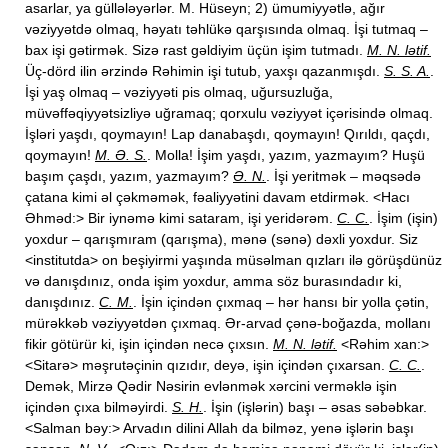
asarlar, ya güllələyərlər. M. Hüseyn; 2) ümumiyyətlə, ağır
vəziyyətdə olmaq, həyatı təhlükə qarşısında olmaq. İşi tutmaq –
bax işi gətirmək. Sizə rast gəldiyim üçün işim tutmadı.
M. N. lətif.
Üç-dörd ilin ərzində Rəhimin işi tutub, yaxşı qazanmışdı.
S. S. A.
.
İşi yaş olmaq – vəziyyəti pis olmaq, uğursuzluğa,
müvəffəqiyyətsizliyə uğramaq; qorxulu vəziyyət içərisində olmaq.
İşləri yaşdı, qoymayın! Lap danabaşdı, qoymayın! Qırıldı, qaçdı,
qoymayın!
M. Ə. S.
. Molla! İşim yaşdı, yazım, yazmayım? Huşü
başım çaşdı, yazım, yazmayım?
Ə. N.
. İşi yeritmək – məqsədə
çatana kimi əl çəkməmək, fəaliyyətini davam etdirmək. <Hacı
Əhməd:> Bir iynəmə kimi sataram, işi yeridərəm.
C. C.
. İşim (işin)
yoxdur – qarışmıram (qarışma), mənə (sənə) dəxli yoxdur. Siz
<institutda> on beşiyirmi yaşında müsəlman qızları ilə görüşdünüz
və danışdınız, onda işim yoxdur, amma söz burasındadır ki,
danışdınız.
C. M.
. İşin içindən çıxmaq – hər hansı bir yolla çətin,
mürəkkəb vəziyyətdən çıxmaq. Ər-arvad çənə-boğazda, mollanı
fikir götürür ki, işin içindən necə çıxsın.
M. N. lətif.
<Rəhim xan:>
<Sitarə> məşrutəçinin qızıdır, deyə, işin içindən çıxarsan.
C. C.
.
Demək, Mirzə Qədir Nəsirin evlənmək xərcini verməklə işin
içindən çıxa bilməyirdi.
S. H.
. İşin (işlərin) başı – əsas səbəbkar.
<Salman bəy:> Arvadın dilini Allah da bilməz, yenə işlərin başı