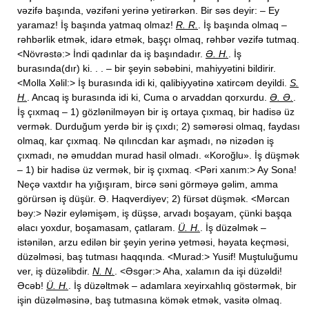
vəzifə başında, vəzifəni yerinə yetirərkən. Bir səs deyir: – Ey
yaramaz! İş başında yatmaq olmaz!
R. R.
. İş başında olmaq –
rəhbərlik etmək, idarə etmək, başçı olmaq, rəhbər vəzifə tutmaq.
<Növrəstə:> İndi qadınlar da iş başındadır.
Ə. H.
. İş
burasında(dır) ki. . . – bir şeyin səbəbini, mahiyyətini bildirir.
<Molla Xəlil:> İş burasında idi ki, qalibiyyətinə xatircəm deyildi.
S.
H.
. Ancaq iş burasında idi ki, Cuma o arvaddan qorxurdu.
Ə. Ə.
.
İş çıxmaq – 1) gözlənilməyən bir iş ortaya çıxmaq, bir hadisə üz
vermək. Durduğum yerdə bir iş çıxdı; 2) səmərəsi olmaq, faydası
olmaq, kar çıxmaq. Nə qılıncdan kar aşmadı, nə nizədən iş
çıxmadı, nə əmuddan murad hasil olmadı. «Koroğlu». İş düşmək
– 1) bir hadisə üz vermək, bir iş çıxmaq. <Pəri xanım:> Ay Sona!
Neçə vaxtdır ha yığışıram, bircə səni görməyə gəlim, amma
görürsən iş düşür. Ə. Haqverdiyev; 2) fürsət düşmək. <Mərcan
bəy:> Nəzir eyləmişəm, iş düşsə, arvadı boşayam, çünki başqa
əlacı yoxdur, boşamasam, çatlaram.
Ü. H.
. İş düzəlmək –
istənilən, arzu edilən bir şeyin yerinə yetməsi, həyata keçməsi,
düzəlməsi, baş tutması haqqında. <Murad:> Yusif! Muştuluğumu
ver, iş düzəlibdir.
N. N.
. <Əsgər:> Aha, xalamın da işi düzəldi!
Əcəb!
Ü. H.
. İş düzəltmək – adamlara xeyirxahlıq göstərmək, bir
işin düzəlməsinə, baş tutmasına kömək etmək, vasitə olmaq.