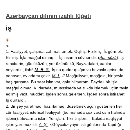
Azərbaycan dilinin izahlı lüğəti
iş
iş
is.
1. Fəaliyyət, çalışma, zəhmət, əmək. Əqli iş. Fiziki iş. İş görmək.
Elmi iş. İşlə məşğul olmaq. – İş insanın cövhəridir. (
Ata. sözü
). İş
rəncbərin, güc öküzün, yer özününkü; Bəyzadələri, xanları
neylərdin, ilahi!
M. Ə. S.
. İş nə qədər qızğın və həvəslə getsə də,
nəhayət, ev adamı çəkir.
M. İ.
. // Məşğuliyyət, məşğələ, bir şeylə
baş qarışma. Bu saat işim var, gələ bilmərəm. Faydalı bir işlə
məşğul olmaq. // İdarədə, müəssisədə
və s.
-də işləmək üçün təyin
edilmiş vaxt, müddət. İşdən sonra gələrsən. İşdən sonra istirahət.
İş qurtardı.
2. Bir şey yaratmaq, hazırlamaq, düzəltmək üçün göstərilən hər
cür fəaliyyət, istehsal fəaliyyəti (bu mənada çox vaxt cəm halında
işlənir). Suvarma işləri. Yol işləri. Tikinti işləri. – Bakıda nəqliyyat
işləri yarıtmaz idi.
A. Ş.
. <Göyçək> yayın isti günlərində Tapdığı