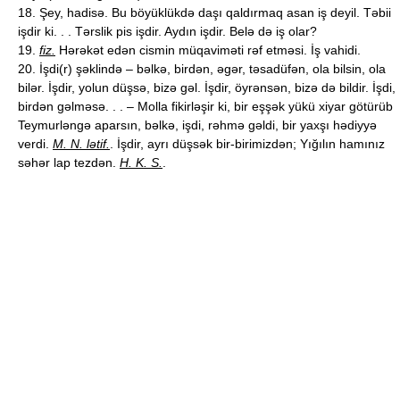
18. Şey, hadisə. Bu böyüklükdə daşı qaldırmaq asan iş deyil. Təbii
işdir ki. . . Tərslik pis işdir. Aydın işdir. Belə də iş olar?
19.
fiz.
Hərəkət edən cismin müqaviməti rəf etməsi. İş vahidi.
20. İşdi(r) şəklində – bəlkə, birdən, əgər, təsadüfən, ola bilsin, ola
bilər. İşdir, yolun düşsə, bizə gəl. İşdir, öyrənsən, bizə də bildir. İşdi,
birdən gəlməsə. . . – Molla fikirləşir ki, bir eşşək yükü xiyar götürüb
Teymurləngə aparsın, bəlkə, işdi, rəhmə gəldi, bir yaxşı hədiyyə
verdi.
M. N. lətif.
. İşdir, ayrı düşsək bir-birimizdən; Yığılın hamınız
səhər lap tezdən.
H. K. S.
.