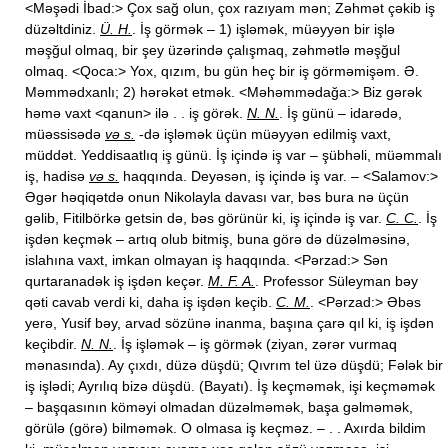
<Məşədi İbad:> Çox sağ olun, çox razıyam mən; Zəhmət çəkib iş
düzəltdiniz.
Ü. H.
. İş görmək – 1) işləmək, müəyyən bir işlə
məşğul olmaq, bir şey üzərində çalışmaq, zəhmətlə məşğul
olmaq. <Qoca:> Yox, qızım, bu gün heç bir iş görməmişəm. Ə.
Məmmədxanlı; 2) hərəkət etmək. <Məhəmmədağa:> Biz gərək
həmə vaxt <qanun> ilə . . iş görək.
N. N.
. İş günü – idarədə,
müəssisədə
və s.
-də işləmək üçün müəyyən edilmiş vaxt,
müddət. Yeddisaatlıq iş günü. İş içində iş var – şübhəli, müəmmalı
iş, hadisə
və s.
haqqında. Deyəsən, iş içində iş var. – <Salamov:>
Əgər həqiqətdə onun Nikolayla davası var, bəs bura nə üçün
gəlib, Fitilbörkə getsin də, bəs görünür ki, iş içində iş var.
C. C.
. İş
işdən keçmək – artıq olub bitmiş, buna görə də düzəlməsinə,
islahına vaxt, imkan olmayan iş haqqında. <Pərzad:> Sən
qurtaranadək iş işdən keçər.
M. F. A.
. Professor Süleyman bəy
qəti cavab verdi ki, daha iş işdən keçib.
C. M.
. <Pərzad:> Əbəs
yerə, Yusif bəy, arvad sözünə inanma, başına çarə qıl ki, iş işdən
keçibdir.
N. N.
. İş işləmək – iş görmək (ziyan, zərər vurmaq
mənasında). Ay çıxdı, düzə düşdü; Qıvrım tel üzə düşdü; Fələk bir
iş işlədi; Ayrılıq bizə düşdü. (Bayatı). İş keçməmək, işi keçməmək
– başqasının köməyi olmadan düzəlməmək, başa gəlməmək,
görülə (görə) bilməmək. O olmasa iş keçməz. – . . Axırda bildim