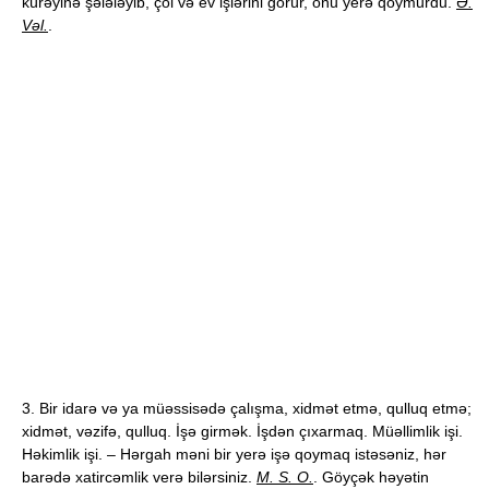
kürəyinə şələləyib, çöl və ev işlərini görür, onu yerə qoymurdu.
Ə.
Vəl.
.
3. Bir idarə və ya müəssisədə çalışma, xidmət etmə, qulluq etmə;
xidmət, vəzifə, qulluq. İşə girmək. İşdən çıxarmaq. Müəllimlik işi.
Həkimlik işi. – Hərgah məni bir yerə işə qoymaq istəsəniz, hər
barədə xatircəmlik verə bilərsiniz.
M. S. O.
. Göyçək həyətin