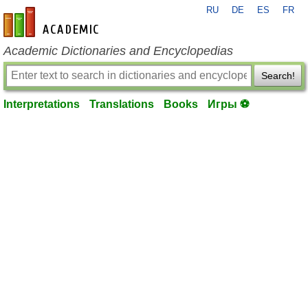
RU
DE
ES
FR
en-academic.com
Academic Dictionaries and Encyclopedias
Search!
Interpretations
Translations
Books
Игры ⚽