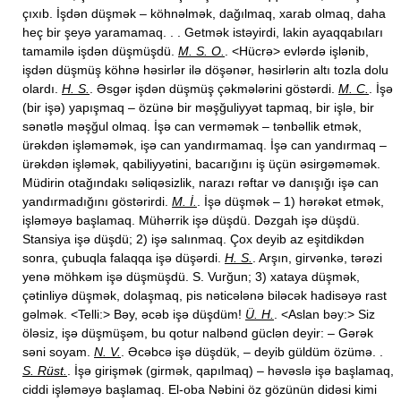
çıxıb. İşdən düşmək – köhnəlmək, dağılmaq, xarab olmaq, daha
heç bir şeyə yaramamaq. . . Getmək istəyirdi, lakin ayaqqabıları
tamamilə işdən düşmüşdü.
M. S. O.
. <Hücrə> evlərdə işlənib,
işdən düşmüş köhnə həsirlər ilə döşənər, həsirlərin altı tozla dolu
olardı.
H. S.
. Əsgər işdən düşmüş çəkmələrini göstərdi.
M. C.
. İşə
(bir işə) yapışmaq – özünə bir məşğuliyyət tapmaq, bir işlə, bir
sənətlə məşğul olmaq. İşə can verməmək – tənbəllik etmək,
ürəkdən işləməmək, işə can yandırmamaq. İşə can yandırmaq –
ürəkdən işləmək, qabiliyyətini, bacarığını iş üçün əsirgəməmək.
Müdirin otağındakı səliqəsizlik, narazı rəftar və danışığı işə can
yandırmadığını göstərirdi.
M. İ.
. İşə düşmək – 1) hərəkət etmək,
işləməyə başlamaq. Mühərrik işə düşdü. Dəzgah işə düşdü.
Stansiya işə düşdü; 2) işə salınmaq. Çox deyib az eşitdikdən
sonra, çubuqla falaqqa işə düşərdi.
H. S.
. Arşın, girvənkə, tərəzi
yenə möhkəm işə düşmüşdü. S. Vurğun; 3) xataya düşmək,
çətinliyə düşmək, dolaşmaq, pis nəticələnə biləcək hadisəyə rast
gəlmək. <Telli:> Bəy, əcəb işə düşdüm!
Ü. H.
. <Aslan bəy:> Siz
öləsiz, işə düşmüşəm, bu qotur nalbənd güclən deyir: – Gərək
səni soyam.
N. V.
. Əcəbcə işə düşdük, – deyib güldüm özümə. .
S. Rüst.
. İşə girişmək (girmək, qapılmaq) – həvəslə işə başlamaq,
ciddi işləməyə başlamaq. El-oba Nəbini öz gözünün didəsi kimi