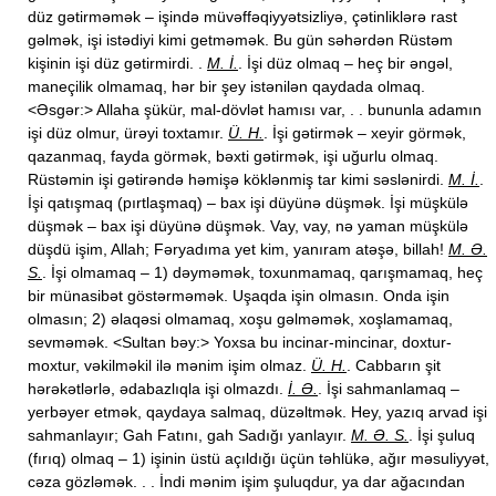
düz gətirməmək – işində müvəffəqiyyətsizliyə, çətinliklərə rast
gəlmək, işi istədiyi kimi getməmək. Bu gün səhərdən Rüstəm
kişinin işi düz gətirmirdi. .
M. İ.
. İşi düz olmaq – heç bir əngəl,
maneçilik olmamaq, hər bir şey istənilən qaydada olmaq.
<Əsgər:> Allaha şükür, mal-dövlət hamısı var, . . bununla adamın
işi düz olmur, ürəyi toxtamır.
Ü. H.
. İşi gətirmək – xeyir görmək,
qazanmaq, fayda görmək, bəxti gətirmək, işi uğurlu olmaq.
Rüstəmin işi gətirəndə həmişə köklənmiş tar kimi səslənirdi.
M. İ.
.
İşi qatışmaq (pırtlaşmaq) – bax işi düyünə düşmək. İşi müşkülə
düşmək – bax işi düyünə düşmək. Vay, vay, nə yaman müşkülə
düşdü işim, Allah; Fəryadıma yet kim, yanıram atəşə, billah!
M. Ə.
S.
. İşi olmamaq – 1) dəyməmək, toxunmamaq, qarışmamaq, heç
bir münasibət göstərməmək. Uşaqda işin olmasın. Onda işin
olmasın; 2) əlaqəsi olmamaq, xoşu gəlməmək, xoşlamamaq,
sevməmək. <Sultan bəy:> Yoxsa bu incinar-mincinar, doxtur-
moxtur, vəkilməkil ilə mənim işim olmaz.
Ü. H.
. Cabbarın şit
hərəkətlərlə, ədabazlıqla işi olmazdı.
İ. Ə.
. İşi sahmanlamaq –
yerbəyer etmək, qaydaya salmaq, düzəltmək. Hey, yazıq arvad işi
sahmanlayır; Gah Fatını, gah Sadığı yanlayır.
M. Ə. S.
. İşi şuluq
(fırıq) olmaq – 1) işinin üstü açıldığı üçün təhlükə, ağır məsuliyyət,
cəza gözləmək. . . İndi mənim işim şuluqdur, ya dar ağacından