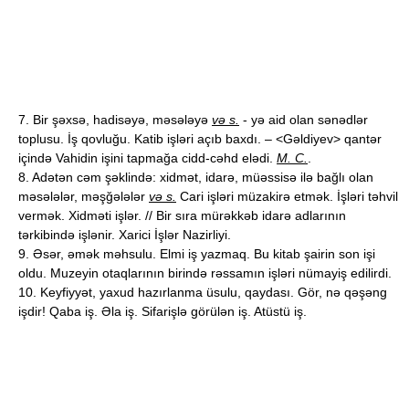
7. Bir şəxsə, hadisəyə, məsələyə
və s.
- yə aid olan sənədlər
toplusu. İş qovluğu. Katib işləri açıb baxdı. – <Gəldiyev> qantər
içində Vahidin işini tapmağa cidd-cəhd elədi.
M. C.
.
8. Adətən cəm şəklində: xidmət, idarə, müəssisə ilə bağlı olan
məsələlər, məşğələlər
və s.
Cari işləri müzakirə etmək. İşləri təhvil
vermək. Xidməti işlər. // Bir sıra mürəkkəb idarə adlarının
tərkibində işlənir. Xarici İşlər Nazirliyi.
9. Əsər, əmək məhsulu. Elmi iş yazmaq. Bu kitab şairin son işi
oldu. Muzeyin otaqlarının birində rəssamın işləri nümayiş edilirdi.
10. Keyfiyyət, yaxud hazırlanma üsulu, qaydası. Gör, nə qəşəng
işdir! Qaba iş. Əla iş. Sifarişlə görülən iş. Atüstü iş.