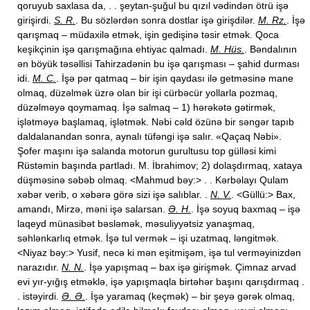
qoruyub saxlasa da, . . şeytan-şuğul bu qızıl vədindən ötrü işə
girişirdi.
S. R.
. Bu sözlərdən sonra dostlar işə girişdilər.
M. Rz.
. İşə
qarışmaq – müdaxilə etmək, işin gedişinə təsir etmək. Qoca
keşikçinin işə qarışmağına ehtiyac qalmadı.
M. Hüs.
. Bəndalının
ən böyük təsəllisi Tahirzadənin bu işə qarışması – şahid durması
idi.
M. C.
. İşə pər qatmaq – bir işin qaydası ilə getməsinə mane
olmaq, düzəlmək üzrə olan bir işi cürbəcür yollarla pozmaq,
düzəlməyə qoymamaq. İşə salmaq – 1) hərəkətə gətirmək,
işlətməyə başlamaq, işlətmək. Nəbi cəld özünə bir səngər tapıb
daldalanandan sonra, aynalı tüfəngi işə salır. «Qaçaq Nəbi».
Şofer maşını işə salanda motorun gurultusu top gülləsi kimi
Rüstəmin başında partladı. M. İbrahimov; 2) dolaşdırmaq, xataya
düşməsinə səbəb olmaq. <Mahmud bəy:> . . Kərbəlayı Qulam
xəbər verib, o xəbərə görə sizi işə salıblar. .
N. V.
. <Güllü:> Bax,
amandı, Mirzə, məni işə salarsan.
Ə. H.
. İşə soyuq baxmaq – işə
laqeyd münasibət bəsləmək, məsuliyyətsiz yanaşmaq,
səhlənkarlıq etmək. İşə tul vermək – işi uzatmaq, ləngitmək.
<Niyaz bəy:> Yusif, necə ki mən eşitmişəm, işə tul verməyinizdən
narazıdır.
N. N.
. İşə yapışmaq – bax işə girişmək. Çimnaz arvad
evi yır-yığış etməklə, işə yapışmaqla birtəhər başını qarışdırmaq .
. istəyirdi.
Ə. Ə.
. İşə yaramaq (keçmək) – bir şeyə gərək olmaq,