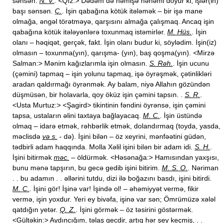
sənsən.
N. V.
. <Qız:> Dədəm də həmişə nənəmi döyür ki, işlər(in)
başı sənsən.
Ç.
. İşin qabağına kötük itələmək – bir işə mane
olmağa, əngəl törətməyə, qarşısını almağa çalışmaq. Ancaq işin
qabağına kötük itələyənlərə toxunmaq istəmirlər.
M. Hüs.
. İşin
olanı – həqiqət, gerçək, fakt. İşin olanı budur ki, söylədim. İşin(iz)
olmasın – toxunma(yın), qarışma- (yın), baş qoşma(yın). <Mirzə
Salman:> Mənim kağızlarımla işin olmasın.
S. Rəh.
. İşin ucunu
(çəmini) tapmaq – işin yolunu tapmaq, işə öyrəşmək, çətinlikləri
aradan qaldırmağı öyrənmək. Ay balam, niyə Allahın gözündən
düşmüsən, bir holavarla, qoy öküz işin çəmini tapsın. .
S. R.
.
<Usta Murtuz:> <Şagird> tikintinin fəndini öyrənsə, işin çəmini
tapsa, ustaların əlini taxtaya bağlayacaq.
M. C.
. İşin üstündə
olmaq – idarə etmək, rəhbərlik etmək, dolandırmaq (toyda, yasda,
məclisdə
və s.
- də). İşini bilən – öz xeyrini, mənfəətini güdən,
tədbirli adam haqqında. Molla Xəlil işini bilən bir adam idi.
S. H.
.
İşini bitirmək
məc.
– öldürmək. <Həsənağa:> Hamısından yaxşısı,
bunu mənə tapşırın, bu gecə gedib işini bitirim.
M. S. O.
. Nəriman
. . bu adamın . . əllərini tutdu, dizi ilə boğazını basdı, işini bitirdi.
M. C.
. İşini gör! İşinə var! İşində ol! – əhəmiyyət vermə, fikir
vermə, işin yoxdur. Yeri ey bivəfa, işinə var sən; Ömrümüzə xələl
qatdığın yetər.
Q. Z.
. İşini görmək – öz təsirini göstərmək.
<Gültəkin:> Aydıncığım, təlaş gecdir, artıq hər şey keçmiş, . .