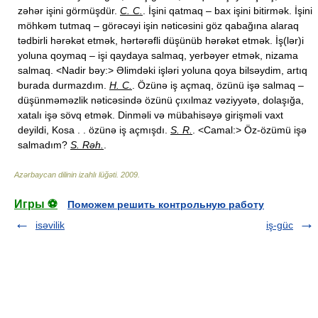
zəhər işini görmüşdür.
C. C.
. İşini qatmaq – bax işini bitirmək. İşini
möhkəm tutmaq – görəcəyi işin nəticəsini göz qabağına alaraq
tədbirli hərəkət etmək, hərtərəfli düşünüb hərəkət etmək. İş(lər)i
yoluna qoymaq – işi qaydaya salmaq, yerbəyer etmək, nizama
salmaq. <Nadir bəy:> Əlimdəki işləri yoluna qoya bilsəydim, artıq
burada durmazdım.
H. C.
. Özünə iş açmaq, özünü işə salmaq –
düşünməməzlik nəticəsində özünü çıxılmaz vəziyyətə, dolaşığa,
xatalı işə sövq etmək. Dinməli və mübahisəyə girişməli vaxt
deyildi, Kosa . . özünə iş açmışdı.
S. R.
. <Camal:> Öz-özümü işə
salmadım?
S. Rəh.
.
Azərbaycan dilinin izahlı lüğəti
.
2009
.
Игры ⚽
Поможем решить контрольную работу
isəvilik
iş-güc