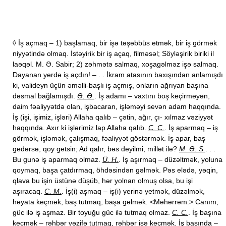
◊ İş açmaq – 1) başlamaq, bir işə təşəbbüs etmək, bir iş görmək
niyyətində olmaq. İstəyirik bir iş açaq, filməsəl; Söyləşirik biriki il
laəqəl. M. Ə. Sabir; 2) zəhmətə salmaq, xoşagəlməz işə salmaq.
Dayanan yerdə iş açdın! – . . İkram atasının baxışından anlamışdı
ki, valideyn üçün əməlli-başlı iş açmış, onların ağrıyan başına
dəsmal bağlamışdı.
Ə. Ə.
. İş adamı – vaxtını boş keçirməyən,
daim fəaliyyətdə olan, işbacaran, işləməyi sevən adam haqqında.
İş (işi, işimiz, işləri) Allaha qalıb – çətin, ağır, çı- xılmaz vəziyyət
haqqında. Axır ki işlərimiz lap Allaha qalıb.
C. C.
. İş aparmaq – iş
görmək, işləmək, çalışmaq, fəaliyyət göstərmək. İş apar, baş
gedərsə, qoy getsin; Ad qalır, bəs deyilmi, millət ilə?
M. Ə. S.
. . .
Bu gunə iş aparmaq olmaz.
Ü. H.
. İş aşırmaq – düzəltmək, yoluna
qoymaq, başa çatdırmaq, öhdəsindən gəlmək. Pəs elədə, yəqin,
qlava bu işin üstünə düşüb, hər yolnan olmuş olsa, bu işi
aşıracaq.
C. M.
. İş(i) aşmaq – iş(i) yerinə yetmək, düzəlmək,
həyata keçmək, baş tutmaq, başa gəlmək. <Məhərrəm:> Canım,
güc ilə iş aşmaz. Bir toyuğu güc ilə tutmaq olmaz.
C. C.
. İş başına
keçmək – rəhbər vəzifə tutmaq, rəhbər işə keçmək. İş başında –