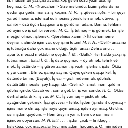
ki, müsəlman yazıçısı avama xoş gələn sözü yazmasa, işi
keçməz.
C. M.
. <Nurcahan:> Sizə məlumdu, bizim şəhərdə nə
qədər qız gedir, mənsiz iş keçmir.
N. V.
. İş qüvvəsi
iqtis.
– bir şeyin
yaradılmasına, istehsal edilməsinə yönəldilən əmək, qüvvə. İş
sahibi – özü üçün başqasına iş gördürən adam. Bənna, fəhlənin
xörəyini də iş sahibi verərdi.
M. C.
. İş tutmaq – iş görmək, bir işlə
məşğul olmaq, işləmək. <Şərəfnisə xanım:> İtil cəhənnəmə
deyirəm, əlimdə işim var, qoy işimi tutum!
M. F. A.
. <Cəlil> anasına
iş tutmağa daha çox mane olduğu üçün anası Zəhra onu . .
aparıb, məscid məktəbinə qoydu.
İ. M.
. <Ballı:> Hər halda yaxşı iş
tutmamısan, bala!
İ. Ə.
. İş üstə qoymaq – öyrətmək, təhrik et-
mək. İş üstündə – iş görən zaman, iş vaxtı, işlərkən, işdə. Öküz
qıyar canını; Bilməz qamçı sayını; Qayış çəkən qaşqa kəl; İş
üstündə tanını. (Bayatı). İş var – gizli, müəmmalı, şübhəli,
üstüörtülü məsələ, şey haqqında. <Səlim:> İsmət, inan, qaldım
şübhə içində; Cavab ver, sonra get, bir iş var səndə.
H. C.
. Əkbər
dərhal anlardı ki, iş var.
M. C.
. İş vurmaq – pislik etmək,
ayağından çəkmək. İşçi qüvvəsi – fəhlə. İşdən (işindən) qoymaq –
işinə mane olmaq, işləməyə qoymamaq, işdən ayırmaq. Gəldim,
səni işdən qoydum. – Həm ürəyim yanır, həm də sən məni
işimdən qoyursan.
M. N. lətif.
. . . . işdən çıxıb – fırıldaqçı,
kələkbaz, çox macəralar keçirmiş adam haqqında. O, min işdən