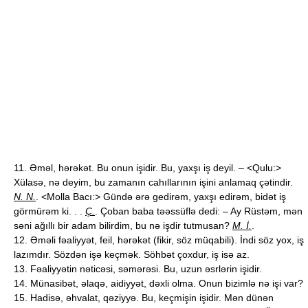
11. Əməl, hərəkət. Bu onun işidir. Bu, yaxşı iş deyil. – <Qulu:>
Xülasə, nə deyim, bu zamanın cahıllarının işini anlamaq çətindir.
N. N.
. <Molla Bacı:> Gündə ərə gedirəm, yaxşı edirəm, bidət iş
görmürəm ki. . .
Ç.
. Çoban baba təəssüflə dedi: – Ay Rüstəm, mən
səni ağıllı bir adam bilirdim, bu nə işdir tutmusan?
M. İ.
.
12. Əməli fəaliyyət, feil, hərəkət (fikir, söz müqabili). İndi söz yox, iş
lazımdır. Sözdən işə keçmək. Söhbət çoxdur, iş isə az.
13. Fəaliyyətin nəticəsi, səmərəsi. Bu, uzun əsrlərin işidir.
14. Münasibət, əlaqə, aidiyyət, dəxli olma. Onun bizimlə nə işi var?
15. Hadisə, əhvalat, qəziyyə. Bu, keçmişin işidir. Mən dünən