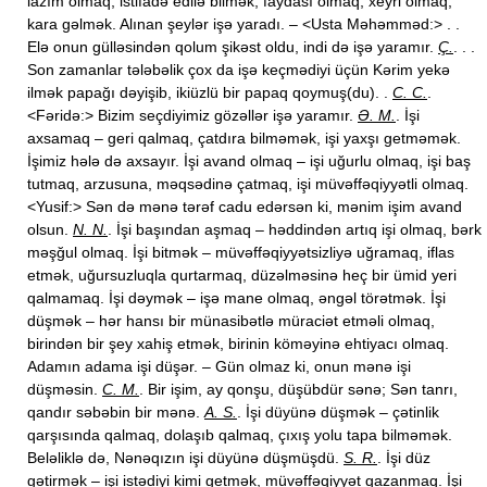
lazım olmaq, istifadə edilə bilmək; faydası olmaq, xeyri olmaq;
kara gəlmək. Alınan şeylər işə yaradı. – <Usta Məhəmməd:> . .
Elə onun gülləsindən qolum şikəst oldu, indi də işə yaramır.
Ç.
. . .
Son zamanlar tələbəlik çox da işə keçmədiyi üçün Kərim yekə
ilmək papağı dəyişib, ikiüzlü bir papaq qoymuş(du). .
C. C.
.
<Fəridə:> Bizim seçdiyimiz gözəllər işə yaramır.
Ə. M.
. İşi
axsamaq – geri qalmaq, çatdıra bilməmək, işi yaxşı getməmək.
İşimiz hələ də axsayır. İşi avand olmaq – işi uğurlu olmaq, işi baş
tutmaq, arzusuna, məqsədinə çatmaq, işi müvəffəqiyyətli olmaq.
<Yusif:> Sən də mənə tərəf cadu edərsən ki, mənim işim avand
olsun.
N. N.
. İşi başından aşmaq – həddindən artıq işi olmaq, bərk
məşğul olmaq. İşi bitmək – müvəffəqiyyətsizliyə uğramaq, iflas
etmək, uğursuzluqla qurtarmaq, düzəlməsinə heç bir ümid yeri
qalmamaq. İşi dəymək – işə mane olmaq, əngəl törətmək. İşi
düşmək – hər hansı bir münasibətlə müraciət etməli olmaq,
birindən bir şey xahiş etmək, birinin köməyinə ehtiyacı olmaq.
Adamın adama işi düşər. – Gün olmaz ki, onun mənə işi
düşməsin.
C. M.
. Bir işim, ay qonşu, düşübdür sənə; Sən tanrı,
qandır səbəbin bir mənə.
A. S.
. İşi düyünə düşmək – çətinlik
qarşısında qalmaq, dolaşıb qalmaq, çıxış yolu tapa bilməmək.
Beləliklə də, Nənəqızın işi düyünə düşmüşdü.
S. R.
. İşi düz
gətirmək – işi istədiyi kimi getmək, müvəffəqiyyət qazanmaq. İşi