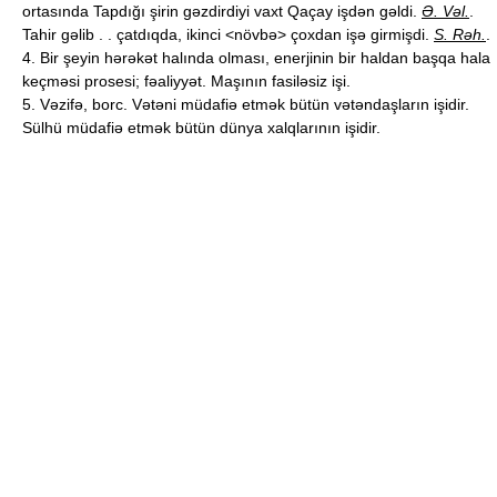
ortasında Tapdığı şirin gəzdirdiyi vaxt Qaçay işdən gəldi.
Ə. Vəl.
.
Tahir gəlib . . çatdıqda, ikinci <növbə> çoxdan işə girmişdi.
S. Rəh.
.
4. Bir şeyin hərəkət halında olması, enerjinin bir haldan başqa hala
keçməsi prosesi; fəaliyyət. Maşının fasiləsiz işi.
5. Vəzifə, borc. Vətəni müdafiə etmək bütün vətəndaşların işidir.
Sülhü müdafiə etmək bütün dünya xalqlarının işidir.